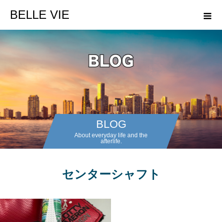
BELLE VIE
BLOG
About everyday life and the
afterlife.
センターシャフト