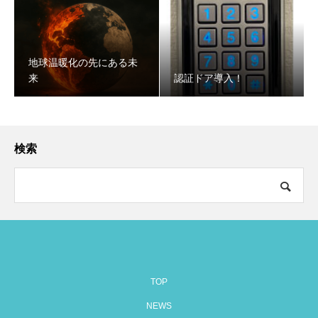
地球温暖化の先にある未
来
認証ドア導入！
検索
TOP
NEWS